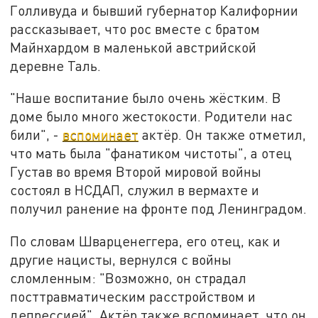
Голливуда и бывший губернатор Калифорнии
рассказывает, что рос вместе с братом
Майнхардом в маленькой австрийской
деревне Таль.
"Наше воспитание было очень жёстким. В
доме было много жестокости. Родители нас
били", -
вспоминает
актёр. Он также отметил,
что мать была "фанатиком чистоты", а отец
Густав во время Второй мировой войны
состоял в НСДАП, служил в вермахте и
получил ранение на фронте под Ленинградом.
По словам Шварценеггера, его отец, как и
другие нацисты, вернулся с войны
сломленным: "Возможно, он страдал
посттравматическим расстройством и
депрессией". Актёр также вспоминает, что он