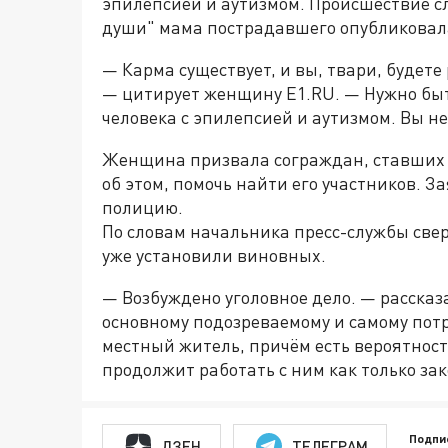
эпилепсией и аутизмом. Происшествие сл
души" мама пострадавшего опубликовала
— Карма существует, и вы, твари, будете
— цитирует женщину Е1.RU. — Нужно быт
человека с эпилепсией и аутизмом. Вы н
Женщина призвала сограждан, ставших с
об этом, помочь найти его участников. 
полицию.
По словам начальника пресс-службы све
уже установили виновных.
— Возбуждено уголовное дело. — рассказ
основному подозреваемому и самому пот
местный житель, причём есть вероятност
продолжит работать с ним как только зак
Подпи
ДЗЕН
ТЕЛЕГРАМ