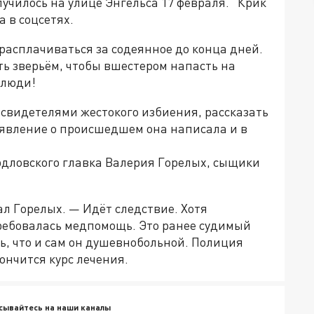
училось на улице Энгельса 17 февраля. "Крик
 в соцсетях.
 расплачиваться за содеянное до конца дней.
ь зверьём, чтобы вшестером напасть на
елюди!
видетелями жестокого избиения, рассказать
Заявление о происшедшем она написала и в
рдловского главка Валерия Горелых, сыщики
ал Горелых. — Идёт следствие. Хотя
ребовалась медпомощь. Это ранее судимый
ь, что и сам он душевнобольной. Полиция
ончится курс лечения.
сывайтесь на наши каналы