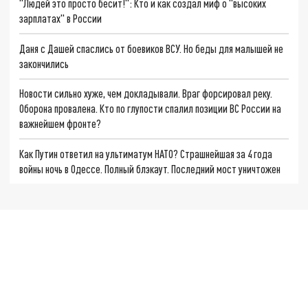
"Людей это просто бесит!": Кто и как создал миф о "высоких
зарплатах" в России
Даня с Дашей спаслись от боевиков ВСУ. Но беды для малышей не
закончились
Новости сильно хуже, чем докладывали. Враг форсировал реку.
Оборона провалена. Кто по глупости спалил позиции ВС России на
важнейшем фронте?
Как Путин ответил на ультиматум НАТО? Страшнейшая за 4 года
войны ночь в Одессе. Полный блэкаут. Последний мост уничтожен