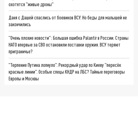
охотятся "живые дроны"
Даня с Дашей спаслись от боевиков ВСУ. Но беды для малышей не
закончились
"Очень плохие новости": Большая ошибка Palantir в России. Страны
НАТО впервые за СВО остановили поставки оружия. ВСУ теряют
приграничье?
"Терпение Путина лопнуло". Рекордный удар по Киеву "пересёк
красные линии". Особые спецы КНДР на ЛБС? Тайные переговоры
Европы и Москвы