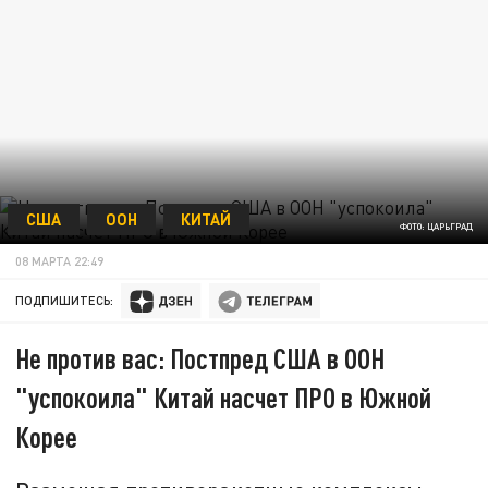
США
ООН
КИТАЙ
ФОТО: ЦАРЬГРАД
08 МАРТА 22:49
ПОДПИШИТЕСЬ:
Не против вас: Постпред США в ООН
"успокоила" Китай насчет ПРО в Южной
Корее