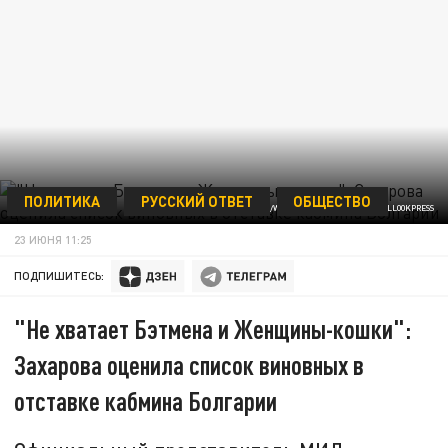
ПОЛИТИКА
РУССКИЙ ОТВЕТ
ОБЩЕСТВО
ФОТО: SUPPLIED BY FILMSTILLS.NET/WWW.FILMSTILLS.NET/GLOBALLOOKPRESS
23 ИЮНЯ 11:25
ПОДПИШИТЕСЬ:
"Не хватает Бэтмена и Женщины-кошки":
Захарова оценила список виновных в
отставке кабмина Болгарии