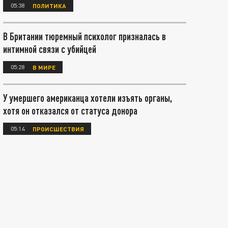
05:38
ПОЛИТИКА
В Британии тюремный психолог призналась в
интимной связи с убийцей
05:28
В МИРЕ
У умершего американца хотели изъять органы,
хотя он отказался от статуса донора
05:14
ПРОИСШЕСТВИЯ