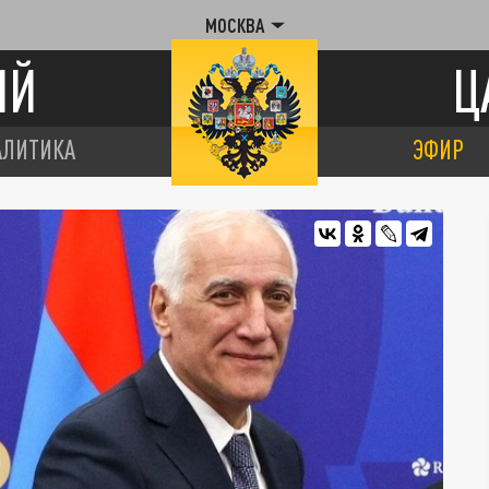
МОСКВА
ИЙ
Ц
АЛИТИКА
ЭФИР