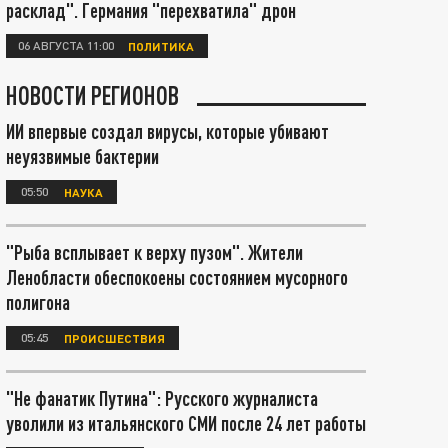
расклад". Германия "перехватила" дрон
06 АВГУСТА 11:00
ПОЛИТИКА
НОВОСТИ РЕГИОНОВ
ИИ впервые создал вирусы, которые убивают
неуязвимые бактерии
05:50
НАУКА
"Рыба всплывает к верху пузом". Жители
Ленобласти обеспокоены состоянием мусорного
полигона
05:45
ПРОИСШЕСТВИЯ
"Не фанатик Путина": Русского журналиста
уволили из итальянского СМИ после 24 лет работы