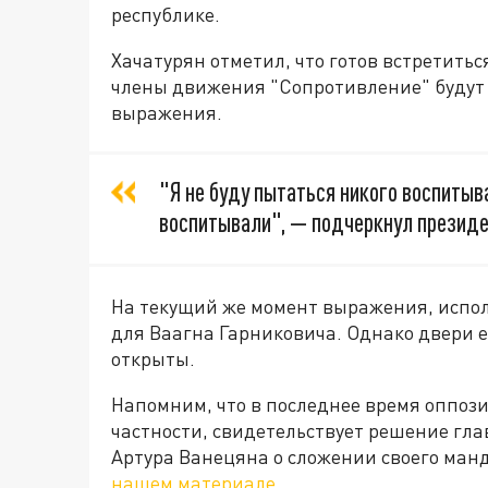
республике.
Хачатурян отметил, что готов встретитьс
члены движения "Сопротивление" будут 
выражения.
"Я не буду пытаться никого воспитыва
воспитывали", — подчеркнул президе
На текущий же момент выражения, испо
для Ваагна Гарниковича. Однако двери 
открыты.
Напомним, что в последнее время оппоз
частности, свидетельствует решение гл
Артура Ванецяна о сложении своего манда
нашем материале
.