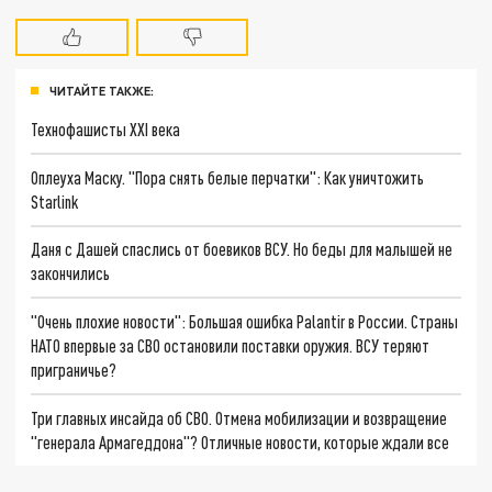
ЧИТАЙТЕ ТАКЖЕ:
Технофашисты XXI века
Оплеуха Маску. "Пора снять белые перчатки": Как уничтожить
Starlink
Даня с Дашей спаслись от боевиков ВСУ. Но беды для малышей не
закончились
"Очень плохие новости": Большая ошибка Palantir в России. Страны
НАТО впервые за СВО остановили поставки оружия. ВСУ теряют
приграничье?
Три главных инсайда об СВО. Отмена мобилизации и возвращение
"генерала Армагеддона"? Отличные новости, которые ждали все