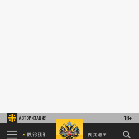
18+
АВТОРИЗАЦИЯ
89.93 EUR
РОССИЯ