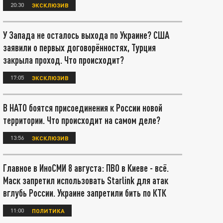
20:30
ЭКСКЛЮЗИВ
У Запада не осталось выхода по Украине? США
заявили о первых договорённостях, Турция
закрыла проход. Что происходит?
17:05
ЭКСКЛЮЗИВ
В НАТО боятся присоединения к России новой
территории. Что происходит на самом деле?
13:56
ЭКСКЛЮЗИВ
Главное в ИноСМИ 8 августа: ПВО в Киеве - всё.
Маск запретил использовать Starlink для атак
вглубь России. Украине запретили бить по КТК
11:00
ПОЛИТИКА