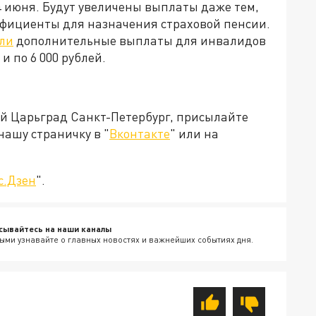
4 июня. Будут увеличены выплаты даже тем,
ффициенты для назначения страховой пенсии.
ли
дополнительные выплаты для инвалидов
 и по 6 000 рублей.
ей Царьград Санкт-Петербург, присылайте
нашу страничку в "
Вконтакте
" или на
с.Дзен
".
сывайтесь на наши каналы
ыми узнавайте о главных новостях и важнейших событиях дня.