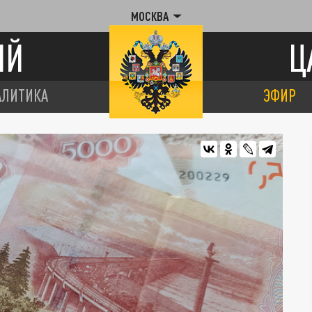
МОСКВА
ИЙ
Ц
АЛИТИКА
ЭФИР