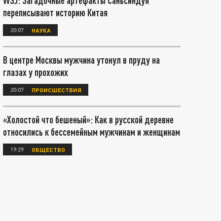
WSJ: Загадочные артефакты Саньсиндуя
переписывают историю Китая
20:07
НАУКА
В центре Москвы мужчина утонул в пруду на
глазах у прохожих
20:07
ПРОИСШЕСТВИЯ
«Холостой что бешеный»: Как в русской деревне
относились к бессемейным мужчинам и женщинам
19:29
ОБЩЕСТВО