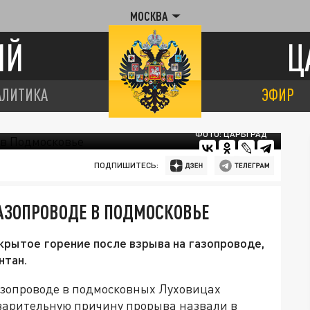
МОСКВА
ИЙ
Ц
АЛИТИКА
ЭФИР
ФОТО: ЦАРЬГРАД
ПОДПИШИТЕСЬ:
АЗОПРОВОДЕ В ПОДМОСКОВЬЕ
рытое горение после взрыва на газопроводе,
нтан.
азопроводе в подмосковных Луховицах
варительную причину прорыва назвали в