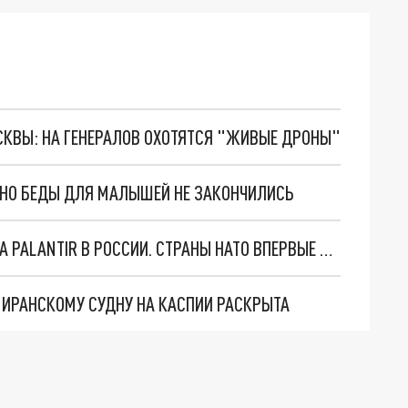
ОСКВЫ: НА ГЕНЕРАЛОВ ОХОТЯТСЯ "ЖИВЫЕ ДРОНЫ"
. НО БЕДЫ ДЛЯ МАЛЫШЕЙ НЕ ЗАКОНЧИЛИСЬ
"ОЧЕНЬ ПЛОХИЕ НОВОСТИ": БОЛЬШАЯ ОШИБКА PALANTIR В РОССИИ. СТРАНЫ НАТО ВПЕРВЫЕ ЗА СВО ОСТАНОВИЛИ ПОСТАВКИ ОРУЖИЯ. ВСУ ТЕРЯЮТ ПРИГРАНИЧЬЕ?
О ИРАНСКОМУ СУДНУ НА КАСПИИ РАСКРЫТА