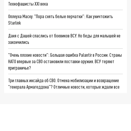
Технофашисты XXI века
Оплеуха Маску. "Пора снять белые перчатки": Как уничтожить
Starlink
Даня с Дашей спаслись от боевиков ВСУ. Но беды для малышей не
закончились
"Очень плохие новости": Большая ошибка Palantir в России. Страны
НАТО впервые за СВО остановили поставки оружия. ВСУ теряют
приграничье?
Три главных инсайда об СВО. Отмена мобилизации и возвращение
"генерала Армагеддона"? Отличные новости, которые ждали все