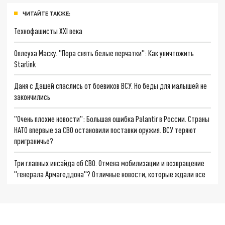
ЧИТАЙТЕ ТАКЖЕ:
Технофашисты XXI века
Оплеуха Маску. "Пора снять белые перчатки": Как уничтожить
Starlink
Даня с Дашей спаслись от боевиков ВСУ. Но беды для малышей не
закончились
"Очень плохие новости": Большая ошибка Palantir в России. Страны
НАТО впервые за СВО остановили поставки оружия. ВСУ теряют
приграничье?
Три главных инсайда об СВО. Отмена мобилизации и возвращение
"генерала Армагеддона"? Отличные новости, которые ждали все