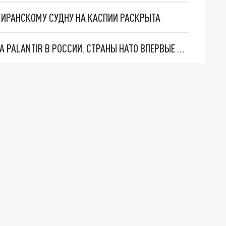
О ИРАНСКОМУ СУДНУ НА КАСПИИ РАСКРЫТА
"ОЧЕНЬ ПЛОХИЕ НОВОСТИ": БОЛЬШАЯ ОШИБКА PALANTIR В РОССИИ. СТРАНЫ НАТО ВПЕРВЫЕ ЗА СВО ОСТАНОВИЛИ ПОСТАВКИ ОРУЖИЯ. ВСУ ТЕРЯЮТ ПРИГРАНИЧЬЕ?