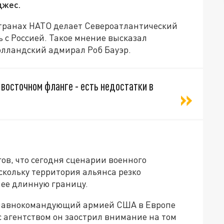
джес.
странах НАТО делает Североатлантический
 с Россией. Такое мнение высказал
олландский
адмирал Роб Бауэр.
а восточном фланге -
есть
недостатки в
гов, что сегодня сценарии военного
скольку территория альянса
резко
ее длинную границу.
лавнокомандующий армией США в Европе
с агентством
он заострил внимание на том