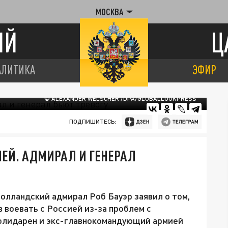
МОСКВА
ИЙ
Ц
АЛИТИКА
ЭФИР
© ALEXANDER WELSCHER /DPA/GLOBALLOOKPRESS
ПОДПИШИТЕСЬ:
СИЕЙ. АДМИРАЛ И ГЕНЕРАЛ
лландский адмирал Роб Бауэр заявил о том,
 воевать с Россией из-за проблем с
солидарен и экс-главнокомандующий армией