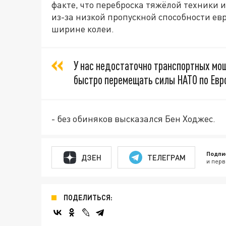
факте
, что переброска тяж
ё
лой техники и
из-за низкой пропускной способности ев
ширине колеи.
У нас недостаточно транспортных мо
быстро перемещать силы НАТО по Евр
-
без обиняков высказался
Бен Ходжес.
Подпи
ДЗЕН
ТЕЛЕГРАМ
и перв
ПОДЕЛИТЬСЯ: