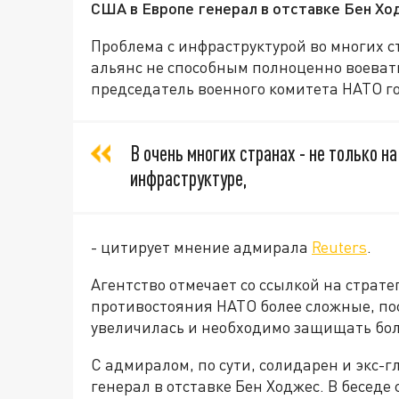
США в Европе генерал в отставке Бен Хо
П
роблема с инфраструктурой во многих 
альянс не способным полноценно воевать
п
редседатель военного комитета НАТО
г
В очень многих странах - не только н
инфраструктуре,
-
цитирует мнение адмирала
Reuters
.
А
гентство отмечает со ссылкой на страте
противостояния НАТО более сложные, по
увеличилась
и
необходимо защищать бол
С адмиралом, по сути, солидарен и э
кс-г
генерал в отставке Бен Ходжес.
В
беседе 