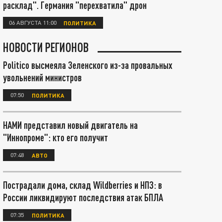
расклад". Германия "перехватила" дрон
06 АВГУСТА 11:00
ПОЛИТИКА
НОВОСТИ РЕГИОНОВ
Politico высмеяла Зеленского из-за провальных
увольнений министров
07:50
ПОЛИТИКА
НАМИ представил новый двигатель на
"Иннопроме": кто его получит
07:48
АВТО
Пострадали дома, склад Wildberries и НПЗ: в
России ликвидируют последствия атак БПЛА
07:35
ПОЛИТИКА