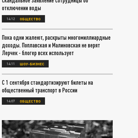
скандальное заявление сотрудницы об
отключении воды
14:12
ОБЩЕСТВО
Пока одни жалеют, раскрыты многомиллиардные
доходы. Поплавская и Малиновская не верят
Лерчек - блогер всех использует
14:11
ШОУ-БИЗНЕС
С 1 сентября стандартизируют билеты на
общественный транспорт в России
14:07
ОБЩЕСТВО