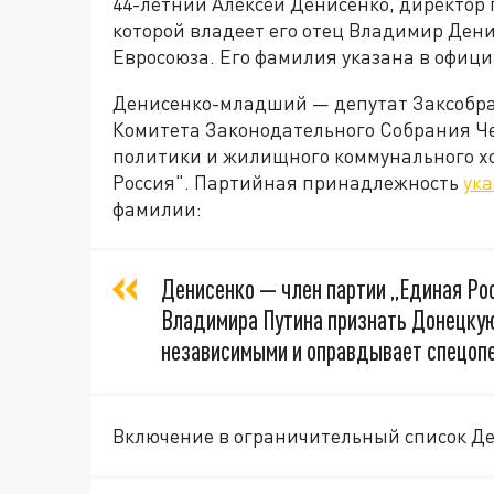
44-летний Алексей Денисенко, директор
которой владеет его отец Владимир Ден
Евросоюза. Его фамилия указана в офиц
Денисенко-младший — депутат Заксобра
Комитета Законодательного Собрания Че
политики и жилищного коммунального хо
Россия". Партийная принадлежность
ук
фамилии:
Денисенко — член партии „Единая Ро
Владимира Путина признать Донецкую
независимыми и оправдывает спецопер
Включение в ограничительный список Де