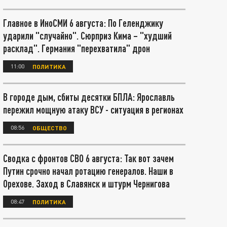
Главное в ИноСМИ 6 августа: По Геленджику
ударили "случайно". Сюрприз Кима – "худший
расклад". Германия "перехватила" дрон
11:00
ПОЛИТИКА
В городе дым, сбиты десятки БПЛА: Ярославль
пережил мощную атаку ВСУ - ситуация в регионах
08:56
ОБЩЕСТВО
Сводка с фронтов СВО 6 августа: Так вот зачем
Путин срочно начал ротацию генералов. Наши в
Орехове. Заход в Славянск и штурм Чернигова
08:47
ПОЛИТИКА