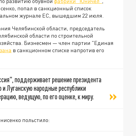
 по развитию обувной
фабрики "Юничел"
,
исенко, попал в санкционный список
иальном журнале ЕС, вышедшим 22 июля.
ния Челябинской области, председатель
лябинской области по строительной
зяйства. Бизнесмен — член партии "Единая
азана
в санкционном списке напротив его
ссия", поддерживает решение президента
 и Луганскую народные республики
ацию, ведущую, по его оценке, к миру.
нисенко польстило: