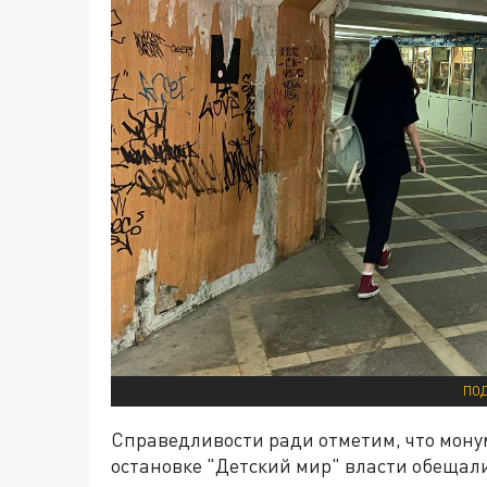
ПОД
Справедливости ради отметим, что монум
остановке "Детский мир" власти обещали