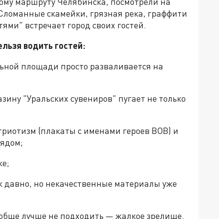
ому маршруту Челябинска, посмотрели на
 Сломанные скамейки, грязная река, граффити
ями" встречает город своих гостей.
ельзя водить гостей:
льной площади просто разваливается на
зину "Уральских сувениров" пугает не только
триотизм (плакаты с именами героев ВОВ) и
рядом;
ке;
ак давно, но некачественные материалы уже
ообще лучше не подходить — жалкое зрелище.