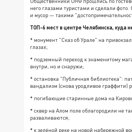
Общественники ОНФ прошлись по гостев
него глазами туристами и сделали фото.
и мусор — такими "достопримечательност
ТОП-6 мест в центре Челябинска, куда н
* монумент "Сказ об Урале" на привокза
глазах;
* подземный переход к знаменитому мага
внутри, но и снаружи;
* остановка "Публичная библиотека": па
вандализм (снова уродливое граффити) 
* погибающие старинные дома на Киров
* сквер на Алом поле облагородили не т
разваливаются;
* к зелёной реке на новой набережной в