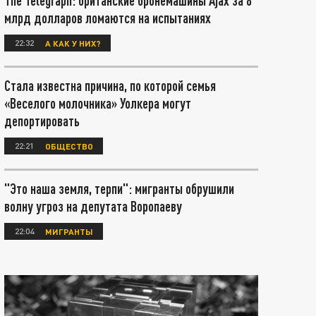
The Telegraph: британские бронемашины Ajax за 8
млрд долларов ломаются на испытаниях
22:32
А КАК У НИХ?
Стала известна причина, по которой семья
«Веселого молочника» Уолкера могут
депортировать
22:21
ОБЩЕСТВО
"Это наша земля, терпи": мигранты обрушили
волну угроз на депутата Воропаеву
22:04
МИГРАНТЫ