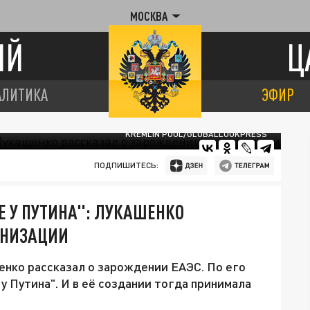
МОСКВА
ИЙ
Ц
АЛИТИКА
ЭФИР
KREMLIN POOL/GLOBALLOOKPRESS
ПОДПИШИТЕСЬ:
Е У ПУТИНА": ЛУКАШЕНКО
АНИЗАЦИИ
нко рассказал о зарождении ЕАЭС. По его
 у Путина". И в её создании тогда принимала