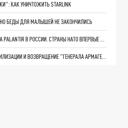
ТКИ": КАК УНИЧТОЖИТЬ STARLINK
. НО БЕДЫ ДЛЯ МАЛЫШЕЙ НЕ ЗАКОНЧИЛИСЬ
"ОЧЕНЬ ПЛОХИЕ НОВОСТИ": БОЛЬШАЯ ОШИБКА PALANTIR В РОССИИ. СТРАНЫ НАТО ВПЕРВЫЕ ЗА СВО ОСТАНОВИЛИ ПОСТАВКИ ОРУЖИЯ. ВСУ ТЕРЯЮТ ПРИГРАНИЧЬЕ?
ТРИ ГЛАВНЫХ ИНСАЙДА ОБ СВО. ОТМЕНА МОБИЛИЗАЦИИ И ВОЗВРАЩЕНИЕ "ГЕНЕРАЛА АРМАГЕДДОНА"? ОТЛИЧНЫЕ НОВОСТИ, КОТОРЫЕ ЖДАЛИ ВСЕ