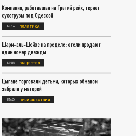
Компания, работавшая на Третий рейх, теряет
сухогрузы под Одессой
16:14
ПОЛИТИКА
Шарм‑эль‑Шейхе на пределе: отели продают
один номер дважды
16:08
ОБЩЕСТВО
Цыгане торговали детьми, которых обманом
забрали у матерей
15:40
ПРОИСШЕСТВИЯ