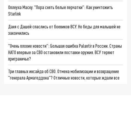
Оплеуха Маску. "Пора снять белые перчатки": Как уничтожить
Starlink
Даня с Дашей спаслись от боевиков ВСУ. Но беды для малышей не
закончились
"Очень плохие новости": Большая ошибка Palantir в России. Страны
НАТО впервые за СВО остановили поставки оружия. ВСУ теряют
приграничье?
Три главных инсайда об СВО. Отмена мобилизации и возвращение
"генерала Армагеддона"? Отличные новости, которые ждали все