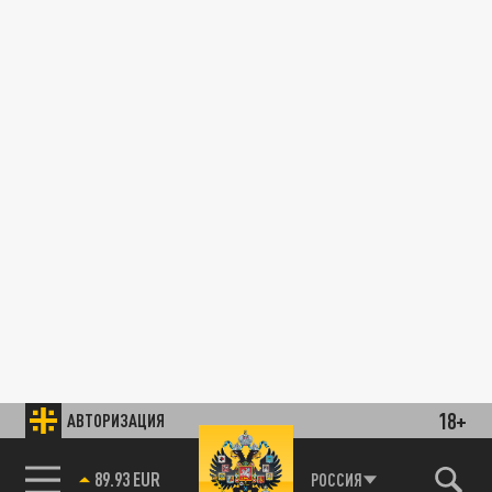
18+
АВТОРИЗАЦИЯ
89.93 EUR
РОССИЯ