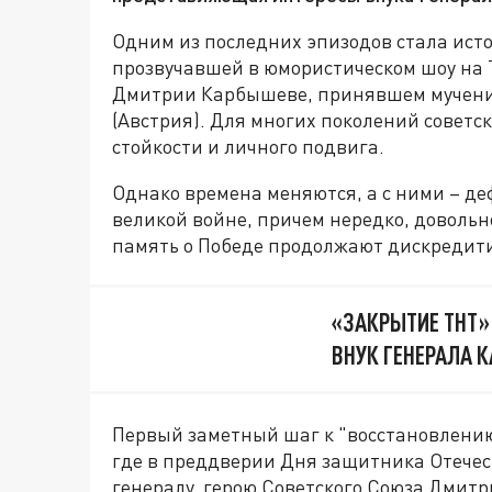
Одним из последних эпизодов стала истор
прозвучавшей в юмористическом шоу на 
Дмитрии Карбышеве, принявшем мученич
(Австрия). Для многих поколений сове
стойкости и личного подвига.
Однако времена меняются, а с ними – де
великой войне, причем нередко, довольн
память о Победе продолжают дискредит
«ЗАКРЫТИЕ ТНТ»
ВНУК ГЕНЕРАЛА 
Первый заметный шаг к "восстановлению 
где в преддверии Дня защитника Отече
генералу, герою Советского Союза Дмит