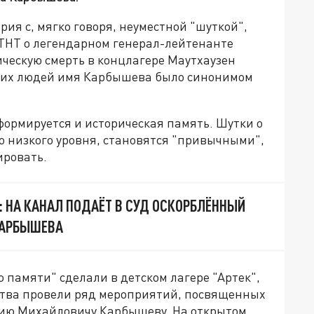
ия с, мягко говоря, неуместной "шуткой",
ТНТ о легендарном генерал-лейтенанте
ескую смерть в концлагере Маутхаузен
тских людей имя Карбышева было синонимом
формируется и историческая память. Шутки о
о низкого уровня, становятся "привычными",
ировать.
: НА КАНАЛ ПОДАЁТ В СУД ОСКОРБЛЁННЫЙ
КАРБЫШЕВА
памяти" сделали в детском лагере "Артек",
ства провели ряд мероприятий, посвященных
рию Михайловичу Карбышеву. На открытом