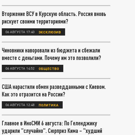
Вторжение ВСУ в Курскую область. Россия вновь
рискует своими территориями?
06 АВГУСТА 17:40
ЭКСКЛЮЗИВ
Чиновники наворовали из бюджета и сбежали
вместе с деньгами. Почему им это позволили?
06 АВГУСТА 14:52
ОБЩЕСТВО
США нарастили обмен разведданными с Киевом.
Как это отразится на России?
06 АВГУСТА 12:48
ПОЛИТИКА
Главное в ИноСМИ 6 августа: По Геленджику
ударили "случайно". Сюрприз Кима – "худший