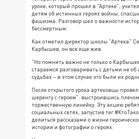
уроке, который прошел в "Артеке", учит
детям об истинных героях войны, спасших
фашизма. Разговор шел о важности истор
бессмертным.
Как отметил директор школы "Артека" Се
Карбышев, он все еще жив.
"Но помнить важно не только о Карбышеве
стараемся разговаривать с детьми не об
судьбах – в этом случае это были их родн
После открытого урока артековцы прове
шеренгу с героем": выстроившись плечом
торжественную линейку. Эту акцию ребят
социальных сетях, запустив тег #КтоТа
делиться рассказами о жизни героическо
истории и фотографии о героях.