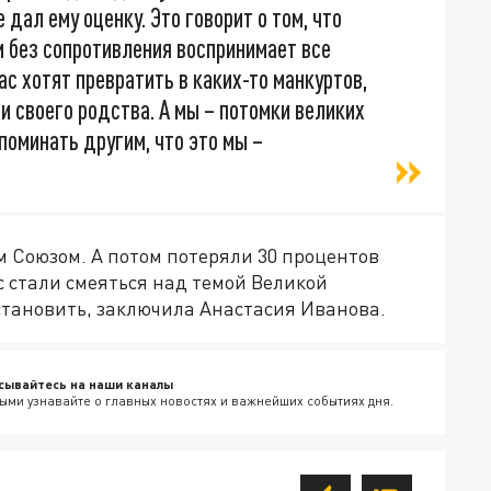
е дал ему оценку. Это говорит о том, что
 без сопротивления воспринимает все
с хотят превратить в каких-то манкуртов,
ни своего родства. А мы – потомки великих
оминать другим, что это мы –
м Союзом. А потом потеряли 30 процентов
 стали смеяться над темой Великой
становить, заключила Анастасия Иванова.
сывайтесь на наши каналы
ыми узнавайте о главных новостях и важнейших событиях дня.