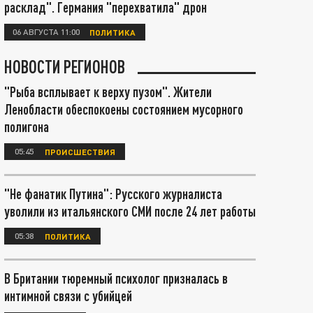
расклад". Германия "перехватила" дрон
06 АВГУСТА 11:00
ПОЛИТИКА
НОВОСТИ РЕГИОНОВ
"Рыба всплывает к верху пузом". Жители
Ленобласти обеспокоены состоянием мусорного
полигона
05:45
ПРОИСШЕСТВИЯ
"Не фанатик Путина": Русского журналиста
уволили из итальянского СМИ после 24 лет работы
05:38
ПОЛИТИКА
В Британии тюремный психолог призналась в
интимной связи с убийцей