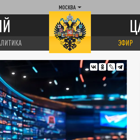
МОСКВА
ИЙ
Ц
АЛИТИКА
ЭФИР