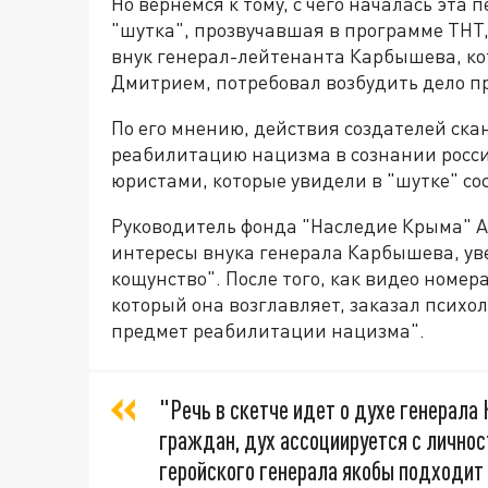
Но вернемся к тому, с чего началась эта 
"шутка", прозвучавшая в программе ТНТ
внук генерал-лейтенанта Карбышева, кот
Дмитрием, потребовал возбудить дело 
По его мнению, действия создателей ск
реабилитацию нацизма в сознании росси
юристами, которые увидели в "шутке" со
Руководитель фонда "Наследие Крыма" 
интересы внука генерала Карбышева, увер
кощунство". После того, как видео номер
который она возглавляет, заказал психо
предмет реабилитации нацизма".
"Речь в скетче идет о духе генерала
граждан, дух ассоциируется с личнос
геройского генерала якобы подходит 