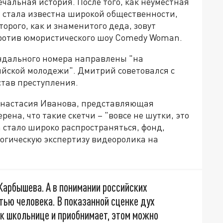
печальная история. После того, как неуместная
, стала известна широкой общественности,
орого, как и знаменитого деда, зовут
против юмористического шоу Comedy Woman.
андального номера направлены "на
йской молодежи". Дмитрий советовался с
став преступления.
Анастасия Иванова, представляющая
ена, что такие скетчи – "вовсе не шутки, это
а стало широко распространяться, фонд,
логическую экспертизу видеоролика на
 Карбышева. А в понимании российских
тью человека. В показанной сценке дух
к школьнице и приобнимает, этом можно