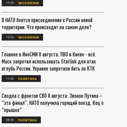
17:05
ЭКСКЛЮЗИВ
В НАТО боятся присоединения к России новой
территории. Что происходит на самом деле?
13:56
ЭКСКЛЮЗИВ
Главное в ИноСМИ 8 августа: ПВО в Киеве - всё.
Маск запретил использовать Starlink для атак
вглубь России. Украине запретили бить по КТК
11:00
ПОЛИТИКА
Сводка с фронтов СВО 8 августа: Звонок Путина –
"это финал". НАТО получила горящий поезд. Коц о
"крышке"
08:30
ПОЛИТИКА