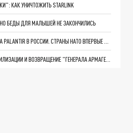
ТКИ": КАК УНИЧТОЖИТЬ STARLINK
. НО БЕДЫ ДЛЯ МАЛЫШЕЙ НЕ ЗАКОНЧИЛИСЬ
"ОЧЕНЬ ПЛОХИЕ НОВОСТИ": БОЛЬШАЯ ОШИБКА PALANTIR В РОССИИ. СТРАНЫ НАТО ВПЕРВЫЕ ЗА СВО ОСТАНОВИЛИ ПОСТАВКИ ОРУЖИЯ. ВСУ ТЕРЯЮТ ПРИГРАНИЧЬЕ?
ТРИ ГЛАВНЫХ ИНСАЙДА ОБ СВО. ОТМЕНА МОБИЛИЗАЦИИ И ВОЗВРАЩЕНИЕ "ГЕНЕРАЛА АРМАГЕДДОНА"? ОТЛИЧНЫЕ НОВОСТИ, КОТОРЫЕ ЖДАЛИ ВСЕ