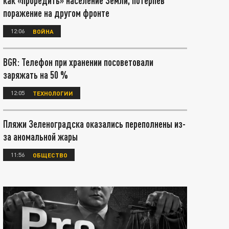
как «проредить» население Земли, потерпев
поражение на другом фронте
12:06
ВОЙНА
BGR: Телефон при хранении посоветовали
заряжать на 50 %
12:05
ТЕХНОЛОГИИ
Пляжи Зеленоградска оказались переполнены из-
за аномальной жары
11:56
ОБЩЕСТВО