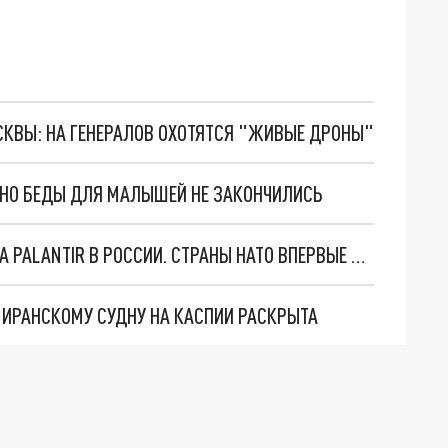
ОСКВЫ: НА ГЕНЕРАЛОВ ОХОТЯТСЯ "ЖИВЫЕ ДРОНЫ"
. НО БЕДЫ ДЛЯ МАЛЫШЕЙ НЕ ЗАКОНЧИЛИСЬ
"ОЧЕНЬ ПЛОХИЕ НОВОСТИ": БОЛЬШАЯ ОШИБКА PALANTIR В РОССИИ. СТРАНЫ НАТО ВПЕРВЫЕ ЗА СВО ОСТАНОВИЛИ ПОСТАВКИ ОРУЖИЯ. ВСУ ТЕРЯЮТ ПРИГРАНИЧЬЕ?
О ИРАНСКОМУ СУДНУ НА КАСПИИ РАСКРЫТА