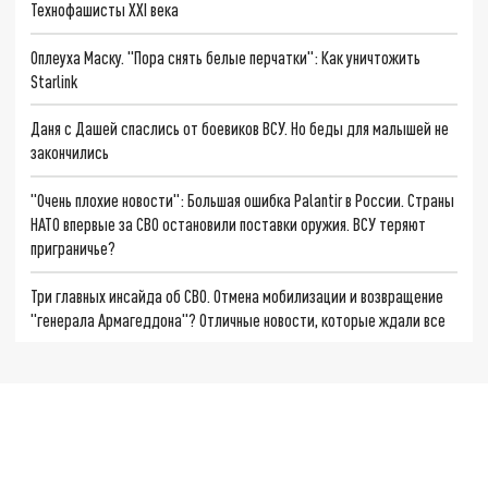
Технофашисты XXI века
Оплеуха Маску. "Пора снять белые перчатки": Как уничтожить
Starlink
Даня с Дашей спаслись от боевиков ВСУ. Но беды для малышей не
закончились
"Очень плохие новости": Большая ошибка Palantir в России. Страны
НАТО впервые за СВО остановили поставки оружия. ВСУ теряют
приграничье?
Три главных инсайда об СВО. Отмена мобилизации и возвращение
"генерала Армагеддона"? Отличные новости, которые ждали все