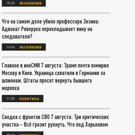
15:20
ЭКСКЛЮЗИВ
Что на самом деле убило профессора Зезина:
Адвокат Реверука перекладывает вину на
следователя?
14:24
ЭКСКЛЮЗИВ
Главное в иноСМИ 7 августа: Трамп почти помирил
Москву и Киев. Украинца схватили в Германии за
шпионаж. Штаты просят вернуть бывшего
морпеха
11:00
ПОЛИТИКА
Сводка с фронтов СВО 7 августа: Три критических
участка – Всё грозит рухнуть. Что под Харьковом
08:30
ПОЛИТИКА