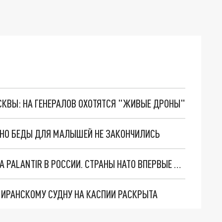
ОСКВЫ: НА ГЕНЕРАЛОВ ОХОТЯТСЯ "ЖИВЫЕ ДРОНЫ"
. НО БЕДЫ ДЛЯ МАЛЫШЕЙ НЕ ЗАКОНЧИЛИСЬ
"ОЧЕНЬ ПЛОХИЕ НОВОСТИ": БОЛЬШАЯ ОШИБКА PALANTIR В РОССИИ. СТРАНЫ НАТО ВПЕРВЫЕ ЗА СВО ОСТАНОВИЛИ ПОСТАВКИ ОРУЖИЯ. ВСУ ТЕРЯЮТ ПРИГРАНИЧЬЕ?
О ИРАНСКОМУ СУДНУ НА КАСПИИ РАСКРЫТА