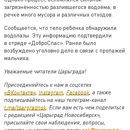
загрязнённостью разлившегося водоёма, в
речке много мусора и различных отходов.
Сообщается, что тело ребёнка обнаружили
водолазы. Эту информацию подтвердили
в отряде «ДоброСпас». Ранее было
возбуждено уголовно дело в связи с пропажей
мальчика.
Уважаемые читатели Царьграда!
Присоединяйтесь к нам в соцсетях
«ВКонтакте»
,
Instagram
,
Facebook
, а также
подписывайтесь на наш телеграм-канал
t.
me/
tsargradnsk
. Если вам есть чем поделиться
с редакцией «Царьград Новосибирск»,
присылайте свои наблюдения, вопросы,
новости на электронную почту
nsk@
tsargrad.
tv