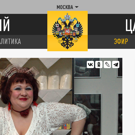
МОСКВА
ИЙ
Ц
АЛИТИКА
ЭФИР