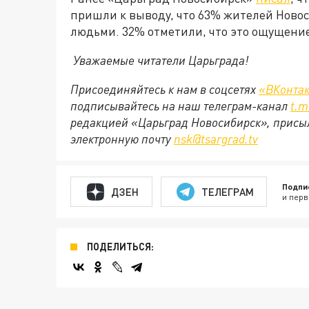
пришли к выводу, что 63% жителей Ново
людьми. 32% отметили, что это ощущение
Уважаемые читатели Царьграда!
Присоединяйтесь к нам в соцсетях
«ВКонтак
подписывайтесь на наш телеграм-канал
t
.
m
редакцией «Царьград Новосибирск», присыл
электронную почту
nsk
@
tsargrad
.
tv
Подпи
ДЗЕН
ТЕЛЕГРАМ
и перв
ПОДЕЛИТЬСЯ: