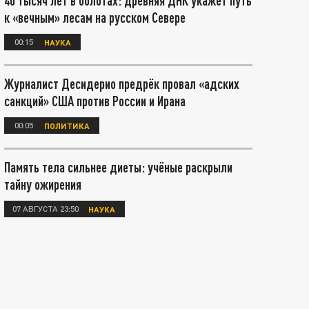
40 тысяч лет в болотах: древняя ДНК укажет путь
к «вечным» лесам на русском Севере
00:15
НАУКА
Журналист Десидерио предрёк провал «адских
санкций» США против России и Ирана
00:05
ПОЛИТИКА
Память тела сильнее диеты: учёные раскрыли
тайну ожирения
07 АВГУСТА 23:50
НАУКА