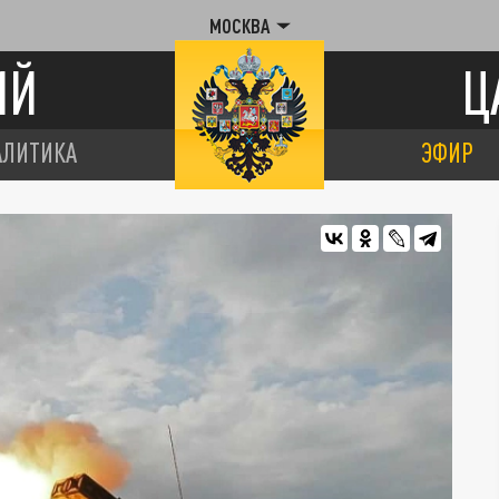
МОСКВА
ИЙ
Ц
АЛИТИКА
ЭФИР