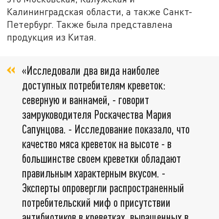
Калининградская области,
а также
Санкт-
Петербург.
Также была представлена
продукция из Китая.
«
Ис
следовали два вида наиболее
доступных потребителям креветок:
северную и ваннаме
й, - говорит
замруководителя Роскачества Мари
я
Сапунцов
а. -
Исследование показало, что
качество мяса креветок на высоте - в
большинстве своем креветки обладают
правильным характерным вкусом. -
Эксперты опровергли распространенный
потребительский миф о присутствии
антибиотиков в креветках, выращенных в