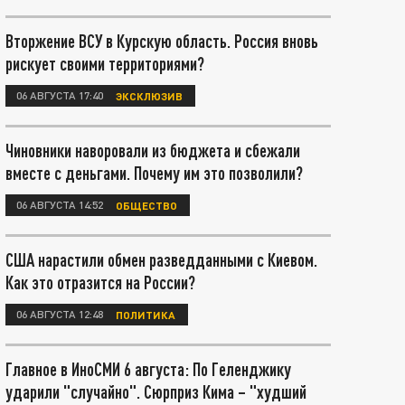
Вторжение ВСУ в Курскую область. Россия вновь
рискует своими территориями?
06 АВГУСТА 17:40
ЭКСКЛЮЗИВ
Чиновники наворовали из бюджета и сбежали
вместе с деньгами. Почему им это позволили?
06 АВГУСТА 14:52
ОБЩЕСТВО
США нарастили обмен разведданными с Киевом.
Как это отразится на России?
06 АВГУСТА 12:48
ПОЛИТИКА
Главное в ИноСМИ 6 августа: По Геленджику
ударили "случайно". Сюрприз Кима – "худший