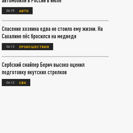
автомобили в России в июле
06:15
АВТО
Спасение хозяина едва не стоило ему жизни. На
Сахалине пёс бросился на медведя
06:13
ПРОИСШЕСТВИЯ
Сербский снайпер Берич высоко оценил
подготовку якутских стрелков
06:12
СВО