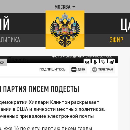
МОСКВА
ИЙ
Ц
АЛИТИКА
ЭФИР
ФОТО - ВЛАДИМИР СМИРНОВ, ТАСС
КУ
ПОДПИШИТЕСЬ:
Я ПАРТИЯ ПИСЕМ ПОДЕСТЫ
демократки Хиллари Клинтон раскрывает
ании в США и личности местных политиков.
лученных при взломе электронной почты
 уже 16 по счету, партию писем главы