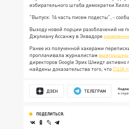
избирательного штаба демократки Хилл
"Выпуск: 16 часть писем подесты", - сооб
Выходу новой порции разоблачений не по
Джулиану Ассанжу в Эквадоре
намеренно
Ранее из полученной хакерами переписки
проплачивала журналистам
выигрышные
директоров Google Эрик Шмидт активно 
найдены доказательства того, что
США п
Подпи
ДЗЕН
ТЕЛЕГРАМ
и перв
ПОДЕЛИТЬСЯ: