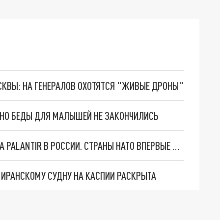
ОСКВЫ: НА ГЕНЕРАЛОВ ОХОТЯТСЯ "ЖИВЫЕ ДРОНЫ"
. НО БЕДЫ ДЛЯ МАЛЫШЕЙ НЕ ЗАКОНЧИЛИСЬ
"ОЧЕНЬ ПЛОХИЕ НОВОСТИ": БОЛЬШАЯ ОШИБКА PALANTIR В РОССИИ. СТРАНЫ НАТО ВПЕРВЫЕ ЗА СВО ОСТАНОВИЛИ ПОСТАВКИ ОРУЖИЯ. ВСУ ТЕРЯЮТ ПРИГРАНИЧЬЕ?
О ИРАНСКОМУ СУДНУ НА КАСПИИ РАСКРЫТА