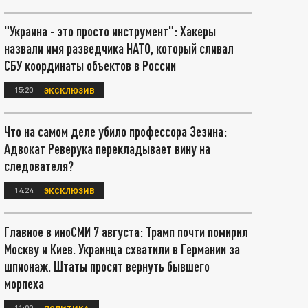
"Украина - это просто инструмент": Хакеры
назвали имя разведчика НАТО, который сливал
СБУ координаты объектов в России
15:20
ЭКСКЛЮЗИВ
Что на самом деле убило профессора Зезина:
Адвокат Реверука перекладывает вину на
следователя?
14:24
ЭКСКЛЮЗИВ
Главное в иноСМИ 7 августа: Трамп почти помирил
Москву и Киев. Украинца схватили в Германии за
шпионаж. Штаты просят вернуть бывшего
морпеха
11:00
ПОЛИТИКА