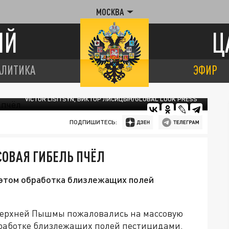
МОСКВА
ИЙ
Ц
АЛИТИКА
ЭФИР
VICTOR LISITSYN, ВИКТОР ЛИСИЦЫН/GLOBAL LOOK PRESS
ПОДПИШИТЕСЬ:
ОВАЯ ГИБЕЛЬ ПЧЁЛ
в этом обработка близлежащих полей
Верхней Пышмы пожаловались на массовую
обработке близлежащих полей пестицидами.