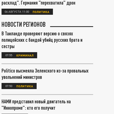
расклад". Германия "перехватила" дрон
06 АВГУСТА 11:00
ПОЛИТИКА
НОВОСТИ РЕГИОНОВ
В Таиланде проверяют версию о связях
полицейских с бандой убийц русских брата и
сестры
07:55
КРИМИНАЛ
Politico высмеяла Зеленского из-за провальных
увольнений министров
07:50
ПОЛИТИКА
НАМИ представил новый двигатель на
"Иннопроме": кто его получит