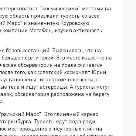
интересоваться "космическими" местами на
кую область приезжали туристы со всех
кий Марс" и знаменитую Коуровскую
в компании МегаФон, изучив активность
 базовых станций. Выяснилось, что на
а больше посетителей. Это место известно на
ическая обсерватория на Урале считается
после того, как советский космонавт Юрий
ь установлены гигантские телескопы, с
е тела и ищут астероиды. А туристы могут
авок, обсерватория расположена на берегу
а.
"Уральский Марс". Это глиняный карьер
катеринбурга. Туристы едут сюда ради
пное месторождение огнеупорных глин на
калась, и вода проложила по ней узорчатые