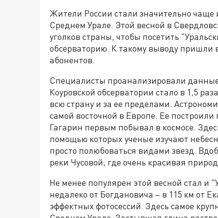
Жители России стали значительно чаще 
Среднем Урале. Этой весной в Свердловс
уголков страны, чтобы посетить "Уральс
обсерваторию. К такому выводу пришли 
абонентов.
Специалисты проанализировали данные с
Коуровской обсерватории стало в 1,5 раз
всю страну и за ее пределами. Астроном
самой восточной в Европе. Ее построили 
Гагарин первым побывал в космосе. Здес
помощью которых ученые изучают небесны
просто полюбоваться видами звезд. Вдоб
реки Чусовой, где очень красивая природ
Не менее популярен этой весной стал и 
недалеко от Богдановича – в 115 км от Е
эффектных фотосессий. Здесь самое кру
Среднем Урале. Застывшая глина растрес