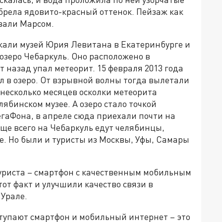
брела ядовито-красный оттенок. Пейзаж как
звали Марсом.
екали музей Юрия Левитана в Екатеринбурге и
 озеро Чебаркуль. Оно расположено в
 назад упал метеорит. 15 февраля 2013 года
л в озеро. От взрывной волны тогда вылетали
 несколько месяцев осколки метеорита
лябинском музее. А озеро стало точкой
гаФона, в апреле сюда приехали почти на
аще всего на Чебаркуль едут челябинцы,
. Но были и туристы из Москвы, Уфы, Самары
уриста – смартфон с качественным мобильным
от факт и улучшили качество связи в
 Урале.
тупают смартфон и мобильный интернет – это