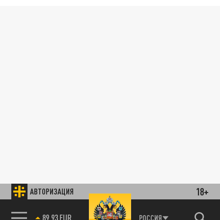
18+
АВТОРИЗАЦИЯ
89.93 EUR
РОССИЯ