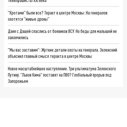
Технофашисты XXI века
"Кротами" были все? Теракт в центре Москвы: На генералов
охотятся "живые дроны"
Даня с Дашей спаслись от боевиков ВСУ. Но беды для малышей не
закончились
"Мы вас заставим": Жуткие детали охоты на генерала. Зеленский
объяснил главный смысл теракта в центре Москвы
Новое масштабнейшее наступление. Три ультиматума Зеленского
Путину. "Львов Кима" поставят на ПВО? Глобальный прорыв под
Запорожьем