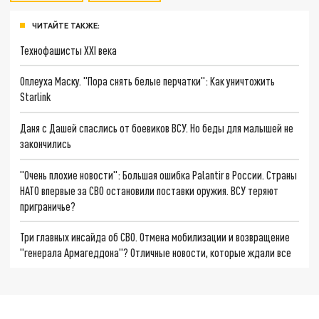
ЧИТАЙТЕ ТАКЖЕ:
Технофашисты XXI века
Оплеуха Маску. "Пора снять белые перчатки": Как уничтожить
Starlink
Даня с Дашей спаслись от боевиков ВСУ. Но беды для малышей не
закончились
"Очень плохие новости": Большая ошибка Palantir в России. Страны
НАТО впервые за СВО остановили поставки оружия. ВСУ теряют
приграничье?
Три главных инсайда об СВО. Отмена мобилизации и возвращение
"генерала Армагеддона"? Отличные новости, которые ждали все