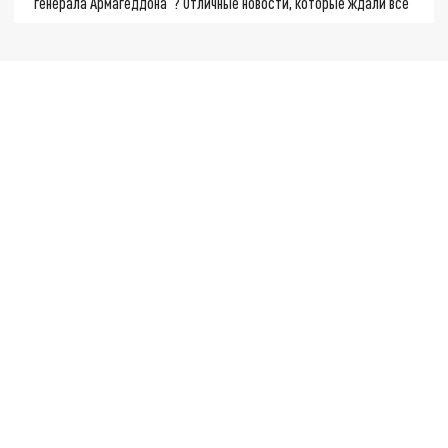
"генерала Армагеддона"? Отличные новости, которые ждали все