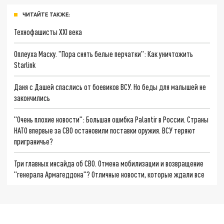
ЧИТАЙТЕ ТАКЖЕ:
Технофашисты XXI века
Оплеуха Маску. "Пора снять белые перчатки": Как уничтожить
Starlink
Даня с Дашей спаслись от боевиков ВСУ. Но беды для малышей не
закончились
"Очень плохие новости": Большая ошибка Palantir в России. Страны
НАТО впервые за СВО остановили поставки оружия. ВСУ теряют
приграничье?
Три главных инсайда об СВО. Отмена мобилизации и возвращение
"генерала Армагеддона"? Отличные новости, которые ждали все