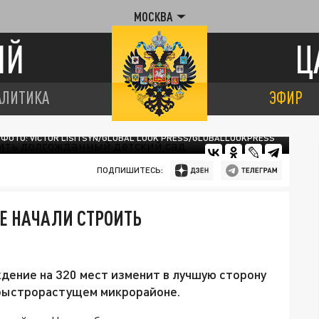
МОСКВА
ИЙ
Ц
АЛИТИКА
ЭФИР
ФОТО: VICTOR LISITSYN/GLOBAL LOOK PRESS/GLOBALLOOKPRESS
ПОДПИШИТЕСЬ:
Е НАЧАЛИ СТРОИТЬ
дение на 320 мест изменит в лучшую сторону
 быстрорастущем микрорайоне.