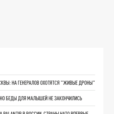
ОСКВЫ: НА ГЕНЕРАЛОВ ОХОТЯТСЯ "ЖИВЫЕ ДРОНЫ"
. НО БЕДЫ ДЛЯ МАЛЫШЕЙ НЕ ЗАКОНЧИЛИСЬ
"ОЧЕНЬ ПЛОХИЕ НОВОСТИ": БОЛЬШАЯ ОШИБКА PALANTIR В РОССИИ. СТРАНЫ НАТО ВПЕРВЫЕ ЗА СВО ОСТАНОВИЛИ ПОСТАВКИ ОРУЖИЯ. ВСУ ТЕРЯЮТ ПРИГРАНИЧЬЕ?