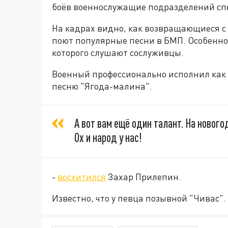
боёв военнослужащие подразделений сп
На кадрах видно, как возвращающиеся с
поют популярные песни в БМП. Особенно 
которого слушают сослуживцы.
Военный профессионально исполнил как 
песню "Ягода-малина".
А вот вам ещё один талант. На нового
Ох и народ у нас!
-
восхитился
Захар Прилепин.
Известно, что у певца позывной "Чивас".