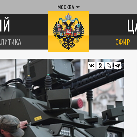
МОСКВА
ИЙ
Ц
АЛИТИКА
ЭФИР