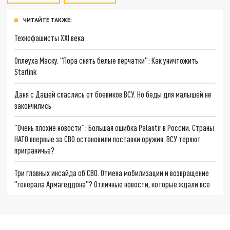
ЧИТАЙТЕ ТАКЖЕ:
Технофашисты XXI века
Оплеуха Маску. "Пора снять белые перчатки": Как уничтожить
Starlink
Даня с Дашей спаслись от боевиков ВСУ. Но беды для малышей не
закончились
"Очень плохие новости": Большая ошибка Palantir в России. Страны
НАТО впервые за СВО остановили поставки оружия. ВСУ теряют
приграничье?
Три главных инсайда об СВО. Отмена мобилизации и возвращение
"генерала Армагеддона"? Отличные новости, которые ждали все