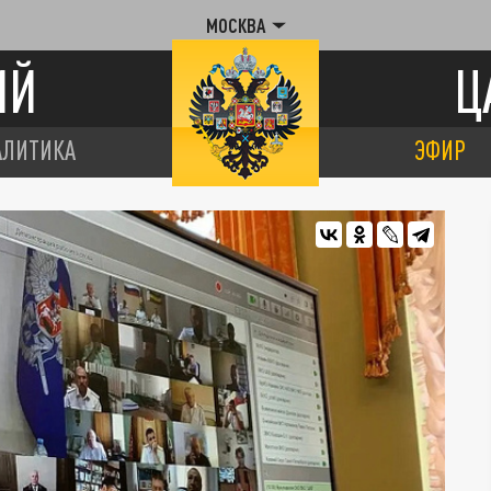
МОСКВА
ИЙ
Ц
АЛИТИКА
ЭФИР