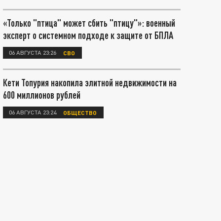
«Только "птица" может сбить "птицу"»: военный
эксперт о системном подходе к защите от БПЛА
06 АВГУСТА 23:26
СВО
Кети Топурия накопила элитной недвижимости на
600 миллионов рублей
06 АВГУСТА 23:24
ОБЩЕСТВО