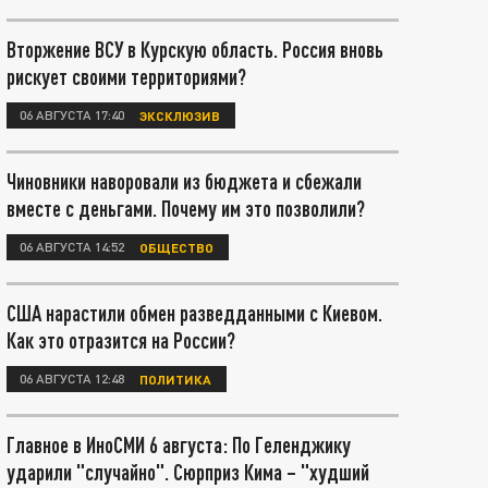
Вторжение ВСУ в Курскую область. Россия вновь
рискует своими территориями?
06 АВГУСТА 17:40
ЭКСКЛЮЗИВ
Чиновники наворовали из бюджета и сбежали
вместе с деньгами. Почему им это позволили?
06 АВГУСТА 14:52
ОБЩЕСТВО
США нарастили обмен разведданными с Киевом.
Как это отразится на России?
06 АВГУСТА 12:48
ПОЛИТИКА
Главное в ИноСМИ 6 августа: По Геленджику
ударили "случайно". Сюрприз Кима – "худший