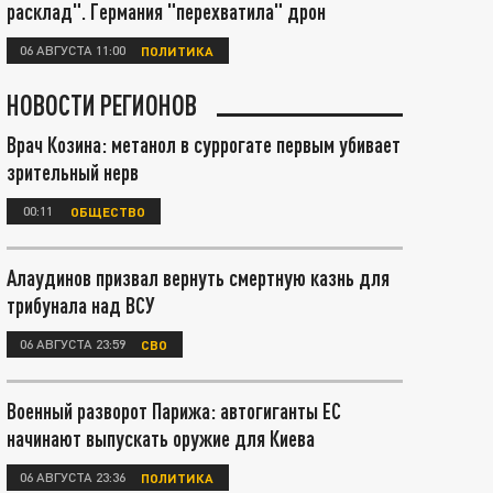
расклад". Германия "перехватила" дрон
06 АВГУСТА 11:00
ПОЛИТИКА
НОВОСТИ РЕГИОНОВ
Врач Козина: метанол в суррогате первым убивает
зрительный нерв
00:11
ОБЩЕСТВО
Алаудинов призвал вернуть смертную казнь для
трибунала над ВСУ
06 АВГУСТА 23:59
СВО
Военный разворот Парижа: автогиганты ЕС
начинают выпускать оружие для Киева
06 АВГУСТА 23:36
ПОЛИТИКА