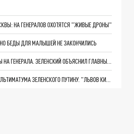
ОСКВЫ: НА ГЕНЕРАЛОВ ОХОТЯТСЯ "ЖИВЫЕ ДРОНЫ"
. НО БЕДЫ ДЛЯ МАЛЫШЕЙ НЕ ЗАКОНЧИЛИСЬ
"МЫ ВАС ЗАСТАВИМ": ЖУТКИЕ ДЕТАЛИ ОХОТЫ НА ГЕНЕРАЛА. ЗЕЛЕНСКИЙ ОБЪЯСНИЛ ГЛАВНЫЙ СМЫСЛ ТЕРАКТА В ЦЕНТРЕ МОСКВЫ
НОВОЕ МАСШТАБНЕЙШЕЕ НАСТУПЛЕНИЕ. ТРИ УЛЬТИМАТУМА ЗЕЛЕНСКОГО ПУТИНУ. "ЛЬВОВ КИМА" ПОСТАВЯТ НА ПВО? ГЛОБАЛЬНЫЙ ПРОРЫВ ПОД ЗАПОРОЖЬЕМ