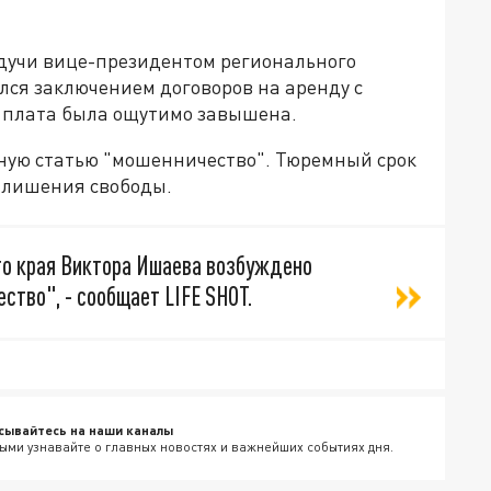
дучи вице-президентом регионального
лся заключением договоров на аренду с
 плата была ощутимо завышена.
ную статью "мошенничество". Тюремный срок
т лишения свободы.
го края Виктора Ишаева возбуждено
ство", - сообщает LIFE SHOT.
сывайтесь на наши каналы
ыми узнавайте о главных новостях и важнейших событиях дня.