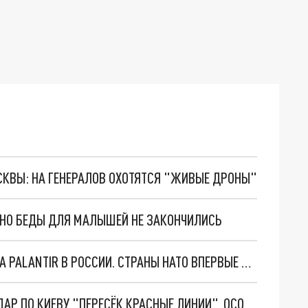
ОСКВЫ: НА ГЕНЕРАЛОВ ОХОТЯТСЯ "ЖИВЫЕ ДРОНЫ"
. НО БЕДЫ ДЛЯ МАЛЫШЕЙ НЕ ЗАКОНЧИЛИСЬ
"ОЧЕНЬ ПЛОХИЕ НОВОСТИ": БОЛЬШАЯ ОШИБКА PALANTIR В РОССИИ. СТРАНЫ НАТО ВПЕРВЫЕ ЗА СВО ОСТАНОВИЛИ ПОСТАВКИ ОРУЖИЯ. ВСУ ТЕРЯЮТ ПРИГРАНИЧЬЕ?
"ТЕРПЕНИЕ ПУТИНА ЛОПНУЛО". РЕКОРДНЫЙ УДАР ПО КИЕВУ "ПЕРЕСЁК КРАСНЫЕ ЛИНИИ". ОСОБЫЕ СПЕЦЫ КНДР НА ЛБС? ТАЙНЫЕ ПЕРЕГОВОРЫ ЕВРОПЫ И МОСКВЫ