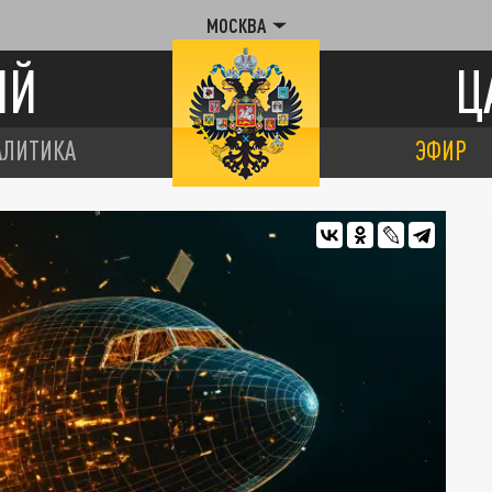
МОСКВА
ИЙ
Ц
АЛИТИКА
ЭФИР