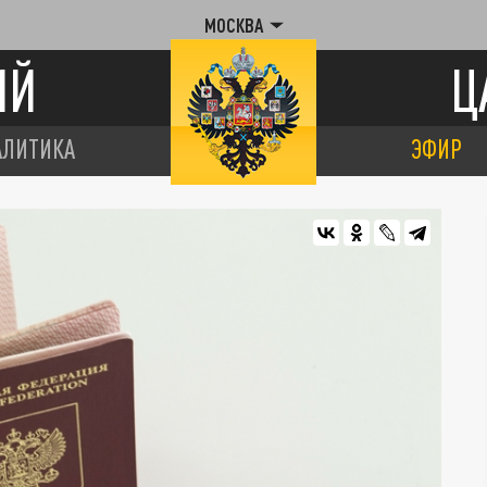
МОСКВА
ИЙ
Ц
АЛИТИКА
ЭФИР