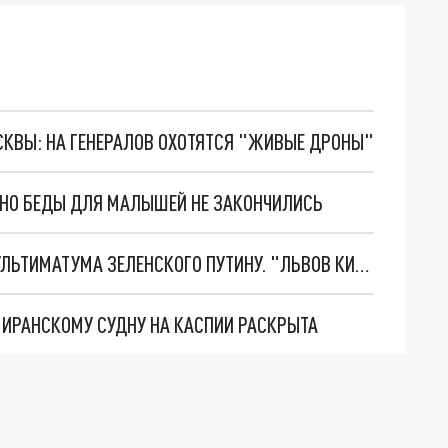
ОСКВЫ: НА ГЕНЕРАЛОВ ОХОТЯТСЯ "ЖИВЫЕ ДРОНЫ"
. НО БЕДЫ ДЛЯ МАЛЫШЕЙ НЕ ЗАКОНЧИЛИСЬ
НОВОЕ МАСШТАБНЕЙШЕЕ НАСТУПЛЕНИЕ. ТРИ УЛЬТИМАТУМА ЗЕЛЕНСКОГО ПУТИНУ. "ЛЬВОВ КИМА" ПОСТАВЯТ НА ПВО? ГЛОБАЛЬНЫЙ ПРОРЫВ ПОД ЗАПОРОЖЬЕМ
О ИРАНСКОМУ СУДНУ НА КАСПИИ РАСКРЫТА