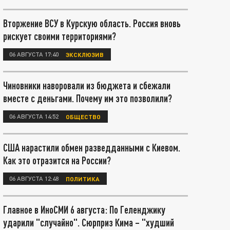
Вторжение ВСУ в Курскую область. Россия вновь
рискует своими территориями?
06 АВГУСТА 17:40
ЭКСКЛЮЗИВ
Чиновники наворовали из бюджета и сбежали
вместе с деньгами. Почему им это позволили?
06 АВГУСТА 14:52
ОБЩЕСТВО
США нарастили обмен разведданными с Киевом.
Как это отразится на России?
06 АВГУСТА 12:48
ПОЛИТИКА
Главное в ИноСМИ 6 августа: По Геленджику
ударили "случайно". Сюрприз Кима – "худший