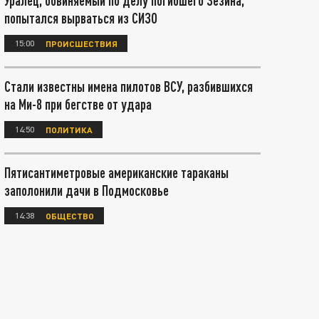
Уралец, обвиняемый по делу погибшего Зезина,
попытался вырваться из СИЗО
15:00
ПРОИСШЕСТВИЯ
Стали известны имена пилотов ВСУ, разбившихся
на Ми-8 при бегстве от удара
14:50
ПОЛИТИКА
Пятисантиметровые американские тараканы
заполонили дачи в Подмосковье
14:38
ОБЩЕСТВО