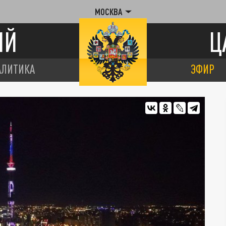
МОСКВА
ИЙ
Ц
АЛИТИКА
ЭФИР