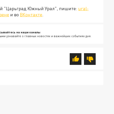
ией "Царьград Южный Урал", пишите:
ural-
зене
и во
ВКонтакте
.
сывайтесь на наши каналы
ыми узнавайте о главных новостях и важнейших событиях дня.