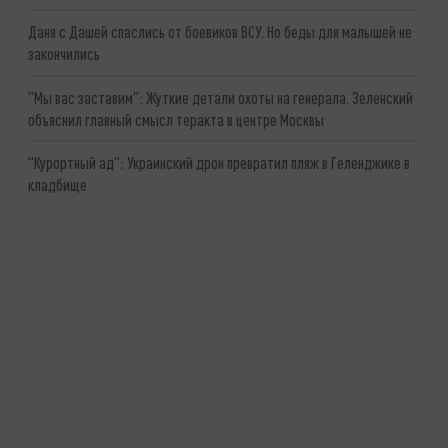
Даня с Дашей спаслись от боевиков ВСУ. Но беды для малышей не
закончились
"Мы вас заставим": Жуткие детали охоты на генерала. Зеленский
объяснил главный смысл теракта в центре Москвы
"Курортный ад": Украинский дрон превратил пляж в Геленджике в
кладбище