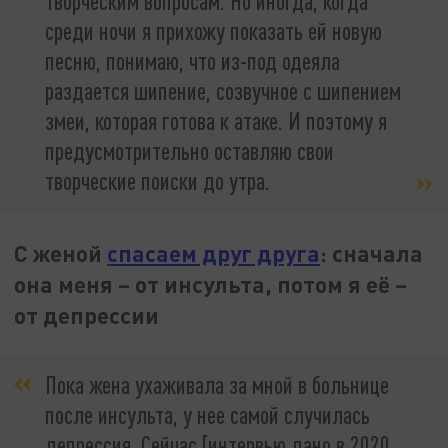
творческим вопросам. Но иногда, когда
среди ночи я прихожу показать ей новую
песню, понимаю, что из-под одеяла
раздается шипение, созвучное с шипением
змеи, которая готова к атаке. И поэтому я
предусмотрительно оставляю свои
творческие поиски до утра.
С женой
спасаем друг друга
: сначала
она меня – от инсульта, потом я её –
от депрессии
Пока жена ухаживала за мной в больнице
после инсульта, у нее самой случилась
депрессия. Сейчас [интервью дано в 2020