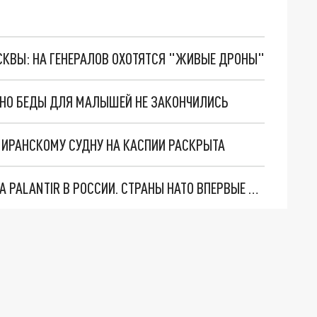
ОСКВЫ: НА ГЕНЕРАЛОВ ОХОТЯТСЯ "ЖИВЫЕ ДРОНЫ"
. НО БЕДЫ ДЛЯ МАЛЫШЕЙ НЕ ЗАКОНЧИЛИСЬ
О ИРАНСКОМУ СУДНУ НА КАСПИИ РАСКРЫТА
"ОЧЕНЬ ПЛОХИЕ НОВОСТИ": БОЛЬШАЯ ОШИБКА PALANTIR В РОССИИ. СТРАНЫ НАТО ВПЕРВЫЕ ЗА СВО ОСТАНОВИЛИ ПОСТАВКИ ОРУЖИЯ. ВСУ ТЕРЯЮТ ПРИГРАНИЧЬЕ?