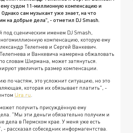
 ему судом 11-миллионную компенсацию и
Однако сам музыкант уже знает, на что
им на добрые дела", - отметил DJ Smash.
 под сценическим именем DJ Smash,
многомиллионную компенсацию, которую ему
лександр Телепнев и Сергей Ванкевич.
Телепнева и Ванкевича намерена обжаловать
 по словам Ширмана, может затянуться.
нируют увеличить размер компенсации.
ю по частям, это усложнит ситуацию, но это
авляющая, которая их обязывает платить", -
дентом
Ura.ru
.
сможет получить присуждённую ему
ела. "Мы эти деньги обязательно получим и
е дела в Пермском крае. У меня уже есть
", - рассказал собеседник информагентства.