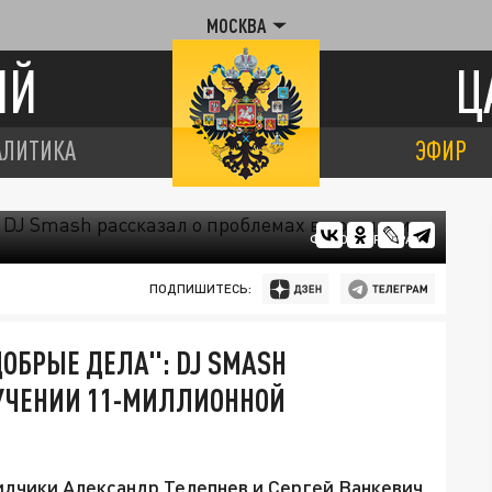
МОСКВА
ИЙ
Ц
АЛИТИКА
ЭФИР
ФОТО: ЦАРЬГРАД
ПОДПИШИТЕСЬ:
ДОБРЫЕ ДЕЛА": DJ SMASH
ЛУЧЕНИИ 11-МИЛЛИОННОЙ
бидчики Александр Телепнев и Сергей Ванкевич