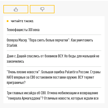
ЧИТАЙТЕ ТАКЖЕ:
Технофашисты XXI века
Оплеуха Маску. "Пора снять белые перчатки": Как уничтожить
Starlink
Даня с Дашей спаслись от боевиков ВСУ. Но беды для малышей не
закончились
"Очень плохие новости": Большая ошибка Palantir в России. Страны
НАТО впервые за СВО остановили поставки оружия. ВСУ теряют
приграничье?
Три главных инсайда об СВО. Отмена мобилизации и возвращение
"генерала Армагеддона"? Отличные новости, которые ждали все