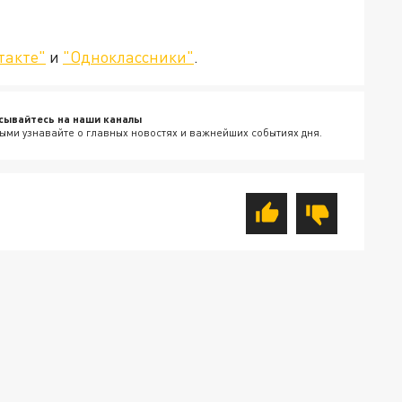
такте"
и
"Одноклассники"
.
сывайтесь на наши каналы
ыми узнавайте о главных новостях и важнейших событиях дня.