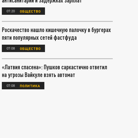
антисанитарии и задержках зарплат
07:20
ОБЩЕСТВО
Роскачество нашло кишечную палочку в бургерах
пяти популярных сетей фастфуда
07:08
ОБЩЕСТВО
«Латвия спасена»: Пушков саркастично ответил
на угрозы Вайкуле взять автомат
07:08
ПОЛИТИКА