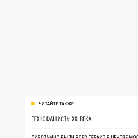
ЧИТАЙТЕ ТАКЖЕ:
ТЕХНОФАШИСТЫ XXI ВЕКА
"КРОТАМИ" БЫЛИ ВСЕ? ТЕРАКТ В ЦЕНТРЕ М