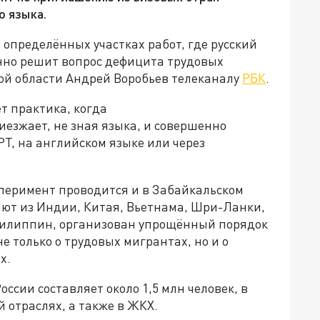
о языка.
 определённых участках работ, где русский
енно решит вопрос дефицита трудовых
кой области Андрей Воробьев телеканалу
РБК
.
т практика, когда
зжает, не зная языка, и совершенно
T, на английском языке или через
перимент проводится и в Забайкальском
ают из Индии, Китая, Вьетнама, Шри-Ланки,
Филиппин, организован упрощённый порядок
е только о трудовых мигрантах, но и о
х.
сии составляет около 1,5 млн человек, в
 отраслях, а также в ЖКХ.