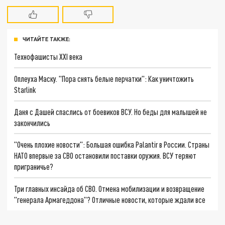
ЧИТАЙТЕ ТАКЖЕ:
Технофашисты XXI века
Оплеуха Маску. "Пора снять белые перчатки": Как уничтожить
Starlink
Даня с Дашей спаслись от боевиков ВСУ. Но беды для малышей не
закончились
"Очень плохие новости": Большая ошибка Palantir в России. Страны
НАТО впервые за СВО остановили поставки оружия. ВСУ теряют
приграничье?
Три главных инсайда об СВО. Отмена мобилизации и возвращение
"генерала Армагеддона"? Отличные новости, которые ждали все