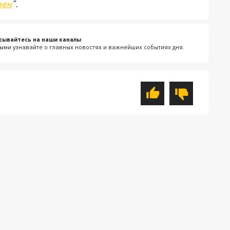
зен
".
сывайтесь на наши каналы
ыми узнавайте о главных новостях и важнейших событиях дня.