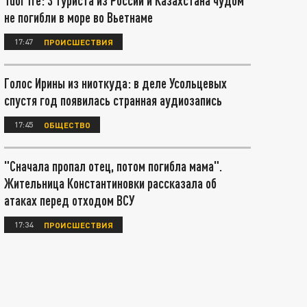
Tuoi Tre: 3 туриста из России и Казахстана чудом
не погибли в море во Вьетнаме
17:47
ПРОИСШЕСТВИЯ
Голос Ирины из ниоткуда: в деле Усольцевых
спустя год появилась странная аудиозапись
17:45
ОБЩЕСТВО
"Сначала пропал отец, потом погибла мама".
Жительница Константиновки рассказала об
атаках перед отходом ВСУ
17:34
ПРОИСШЕСТВИЯ