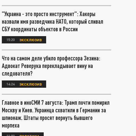
"Украина - это просто инструмент": Хакеры
назвали имя разведчика НАТО, который сливал
СБУ координаты объектов в России
15:20
ЭКСКЛЮЗИВ
Что на самом деле убило профессора Зезина:
Адвокат Реверука перекладывает вину на
следователя?
14:24
ЭКСКЛЮЗИВ
Главное в иноСМИ 7 августа: Трамп почти помирил
Москву и Киев. Украинца схватили в Германии за
шпионаж. Штаты просят вернуть бывшего
морпеха
11:00
ПОЛИТИКА