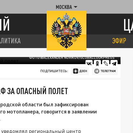
МОСКВА
ИЙ
Ц
АЛИТИКА
ЭФИР
ФОТО:@ALEXANDER NOVIKOV/GLOBALLOOKPRESS
ПОДПИШИТЕСЬ:
Ф ЗА ОПАСНЫЙ ПОЛЕТ
ородской области был зафиксирован
о мотопланера, говорится в заявлении
.
е уведомлял региональный центр