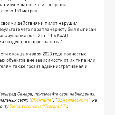
ланируемом полете и совершил
около 150 метров.
о своими действиями пилот нарушил
зультате чего парапланеристу был выписан
нарушение по ч. 2 ст. 11.4 КоАП
я воздушного пространства".
сти с конца января 2023 года полностью
х объектов вне зависимости от их типа или
телям также грозит административная и
 Царьград Самара, присылайте свои наблюдения,
иальных сетях "
ВКонтакте
", "
Одноклассники
", на
почту
Elena.Voroncova@Tsargrad.TV
.